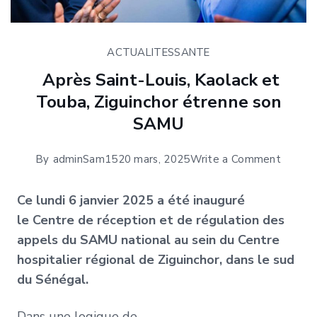
ACTUALITES
SANTE
Après Saint-Louis, Kaolack et
Touba, Ziguinchor étrenne son
SAMU
on
By
adminSam15
20 mars, 2025
Write a Comment
Après
Saint-
Ce lundi 6 janvier 2025 a été inauguré
Louis,
le Centre de réception et de régulation des
Kaolac
appels du SAMU national au sein du Centre
et
hospitalier régional de Ziguinchor, dans le sud
Touba,
du Sénégal.
Ziguinc
Dans une logique de
étrenn