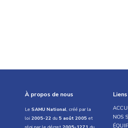
À propos de nous
Liens
ACCU
Le
SAMU National
, créé par la
NOS 
loi
2005-22
du
5 août 2005
et
ÉQUI
régi par le décret
2005-1271
du