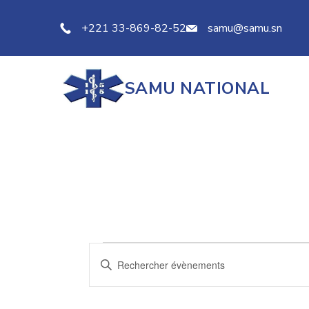
Skip
to
+221 33-869-82-52
samu@samu.sn
content
SAMU NATIONAL
Évènements
Recherche
Saisir
mot-
et
clé.