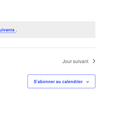
vues
Évènement
uivants
.
Jour suivant
S’abonner au calendrier