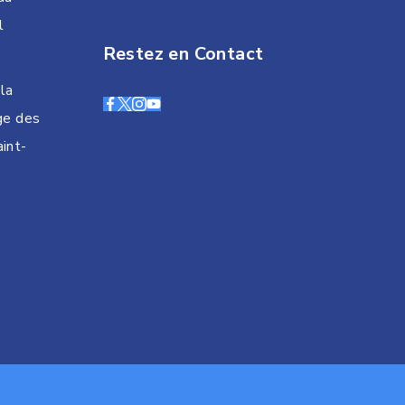
l
Restez en Contact
la
ge des
int-