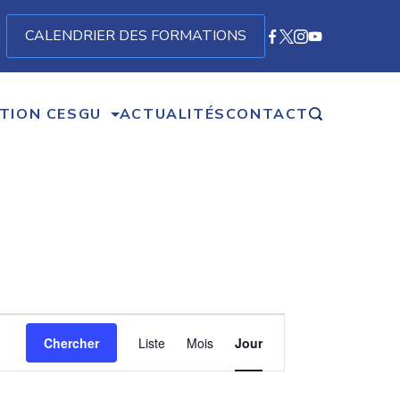
CALENDRIER DES FORMATIONS
TION CESGU
ACTUALITÉS
CONTACT
Navigation
Chercher
Liste
Mois
Jour
de